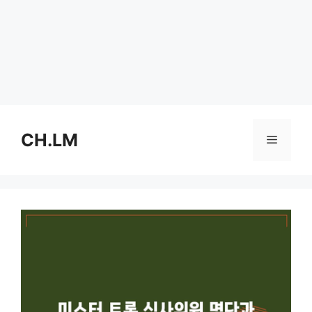
Skip
to
CH.LM
Menu
content