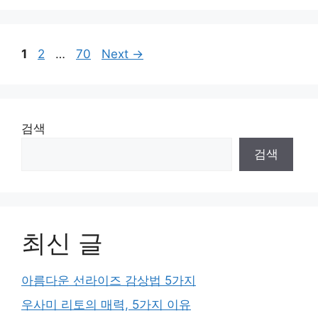
Page
Page
Page
1
2
…
70
Next
→
검색
검색
최신 글
아름다운 선라이즈 감상법 5가지
우사미 리토의 매력, 5가지 이유