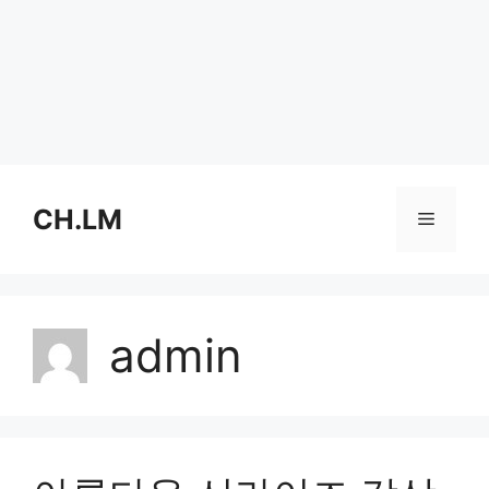
Skip
to
CH.LM
Menu
content
admin