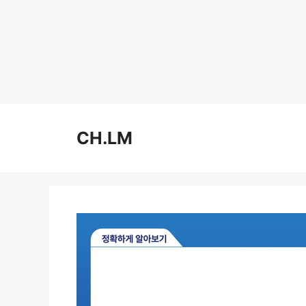
Skip
to
CH.LM
content