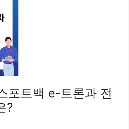
 스포트백 e-트론과 전
은?