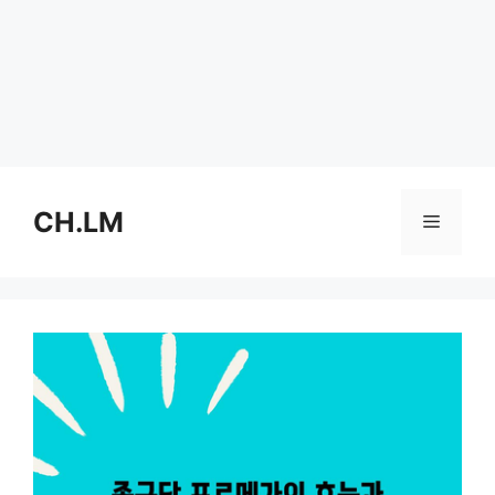
Skip
to
CH.LM
Menu
content