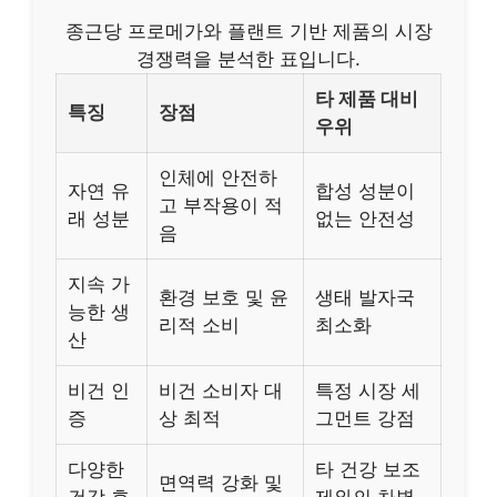
종근당 프로메가와 플랜트 기반 제품의 시장
경쟁력을 분석한 표입니다.
타 제품 대비
특징
장점
우위
인체에 안전하
자연 유
합성 성분이
고 부작용이 적
래 성분
없는 안전성
음
지속 가
환경 보호 및 윤
생태 발자국
능한 생
리적 소비
최소화
산
비건 인
비건 소비자 대
특정 시장 세
증
상 최적
그먼트 강점
다양한
타 건강 보조
면역력 강화 및
건강 효
제와의 차별