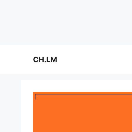
Skip
to
CH.LM
content