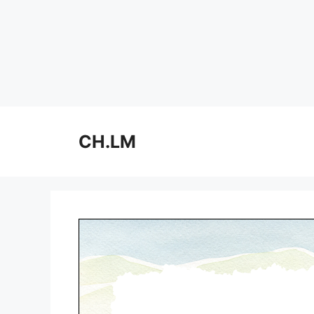
Skip
to
CH.LM
content