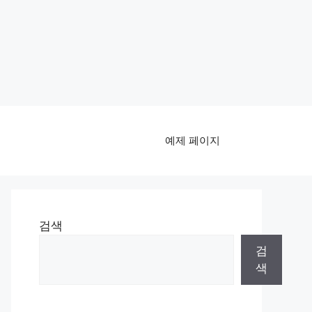
예제 페이지
검색
검
색