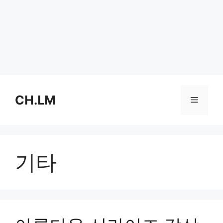
Skip
to
CH.LM
Menu
content
기타