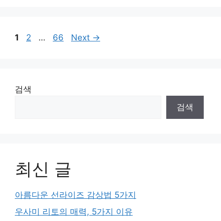
Page
Page
Page
1
2
…
66
Next
→
검색
검색
최신 글
아름다운 선라이즈 감상법 5가지
우사미 리토의 매력, 5가지 이유