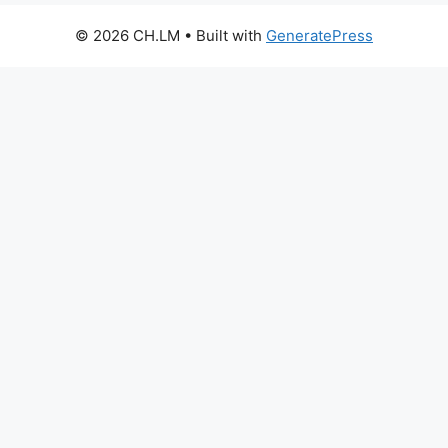
© 2026 CH.LM
• Built with
GeneratePress