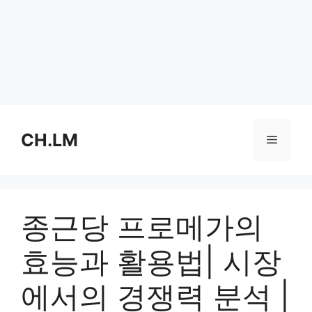
Skip
to
CH.LM
Menu
content
종근당 프로메가의
효능과 활용법| 시장
에서의 경쟁력 분석 |